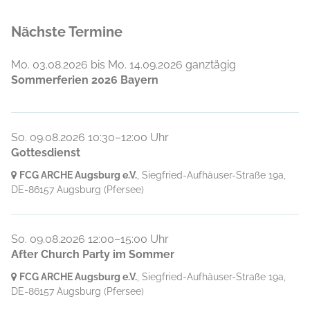
Pastor Even Grüner (Missionar aus Norwegen)
Nächste Termine
kommt nach Augsburg und betreut eine kleine
Gruppe von Gläubigen. Von Anfang an besteht
Mo. 03.08.2026
bis
Mo. 14.09.2026 ganztägig
eine Verbindung zum Bund Freikirchlicher
Sommerferien 2026 Bayern
Pfingstgemeinden (BFP).
So. 09.08.2026 10:30–12:00 Uhr
Gottesdienst
FCG ARCHE Augsburg e.V.
, Siegfried-Aufhäuser-Straße 19a,
DE-86157 Augsburg
(Pfersee)
So. 09.08.2026 12:00–15:00 Uhr
After Church Party im Sommer
FCG ARCHE Augsburg e.V.
, Siegfried-Aufhäuser-Straße 19a,
DE-86157 Augsburg
(Pfersee)